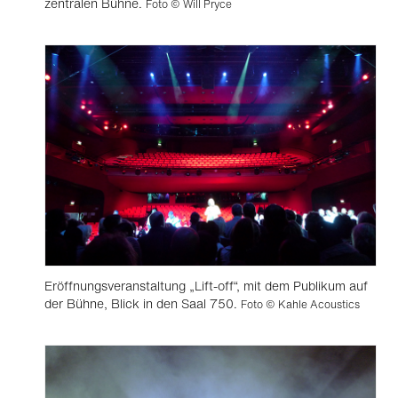
zentralen Bühne.
Foto © Will Pryce
Eröffnungsveranstaltung „Lift-off“, mit dem Publikum auf
der Bühne, Blick in den Saal 750.
Foto © Kahle Acoustics