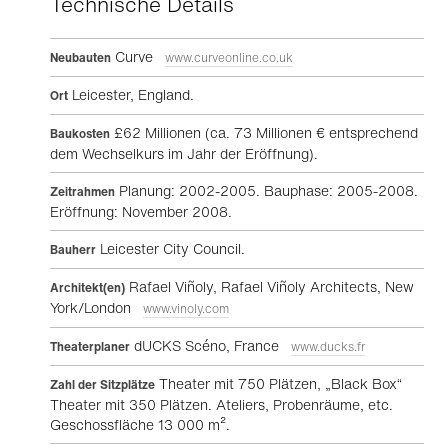
Technische Details
Curve
Neubauten
www.curveonline.co.uk
Leicester, England.
Ort
£62 Millionen (ca. 73 Millionen € entsprechend
Baukosten
dem Wechselkurs im Jahr der Eröffnung).
Planung: 2002-2005. Bauphase: 2005-2008.
Zeitrahmen
Eröffnung: November 2008.
Leicester City Council.
Bauherr
Rafael Viñoly, Rafael Viñoly Architects, New
Architekt(en)
York/London
www.vinoly.com
dUCKS Scéno, France
Theaterplaner
www.ducks.fr
Theater mit 750 Plätzen, „Black Box“
Zahl der Sitzplätze
Theater mit 350 Plätzen. Ateliers, Probenräume, etc.
Geschossfläche 13 000 m².