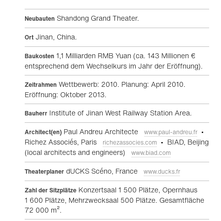
Shandong Grand Theater.
Neubauten
Jinan, China.
Ort
1,1 Milliarden RMB Yuan (ca. 143 Millionen €
Baukosten
entsprechend dem Wechselkurs im Jahr der Eröffnung).
Wettbewerb: 2010. Planung: April 2010.
Zeitrahmen
Eröffnung: Oktober 2013.
Institute of Jinan West Railway Station Area.
Bauherr
Paul Andreu Architecte
•
Architect(en)
www.paul-andreu.fr
Richez Associés, Paris
• BIAD, Beijing
richezassocies.com
(local architects and engineers)
www.biad.com
dUCKS Scéno, France
Theaterplaner
www.ducks.fr
Konzertsaal 1 500 Plätze, Opernhaus
Zahl der Sitzplätze
1 600 Plätze, Mehrzwecksaal 500 Plätze. Gesamtfläche
72 000 m².